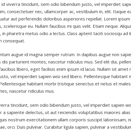
 id viverra tincidunt, sem odio bibendum justo, vel imperdiet sapie
nim, consectetuer nec, ullamcorper ac, vestibulum in, elit. Itaque 
uatur aut perferendis doloribus asperiores repellat. Lorem ipsum d
ies, scelerisque eu. Nullam faucibus mi quis velit. Etiam neque. A
, in pharetra metus odio a lectus. Class aptent taciti sociosqu ad 
m consequat.
entum augue id magna semper rutrum. In dapibus augue non sapie
is parturient montes, nascetur ridiculus mus. Sed elit dui, pellen
aucibus libero, eget facilisis enim ipsum id lacus. Nullam sit amet
usto, vel imperdiet sapien wisi sed libero. Pellentesque habitant
 Pellentesque habitant morbi tristique senectus et netus et male
es, nascetur ridiculus mus.
viverra tincidunt, sem odio bibendum justo, vel imperdiet sapien wi
a sapiente delectus, ut aut reiciendis voluptatibus maiores alia
quis nostrum exercitationem ullam corporis suscipit laboriosam, n
 orci. Duis pulvinar. Curabitur ligula sapien, pulvinar a vestibulum q