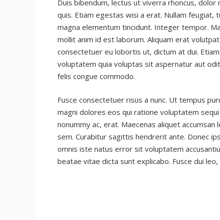
Duis bibendum, lectus ut viverra rhoncus, dolor n
quis. Etiam egestas wisi a erat. Nullam feugiat, t
magna elementum tincidunt. Integer tempor. Maur
mollit anim id est laborum. Aliquam erat volutpat
consectetuer eu lobortis ut, dictum at dui. Eti
voluptatem quia voluptas sit aspernatur aut odi
felis congue commodo.
Fusce consectetuer risus a nunc. Ut tempus puru
magni dolores eos qui ratione voluptatem sequi n
nonummy ac, erat. Maecenas aliquet accumsan leo.
sem. Curabitur sagittis hendrerit ante. Donec ip
omnis iste natus error sit voluptatem accusanti
beatae vitae dicta sunt explicabo. Fusce dui leo,