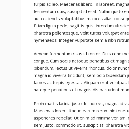
turpis ac leo. Maecenas libero. In laoreet, magna
fermentum quis, suscipit id erat. Nullam justo e
aut reiciendis voluptatibus maiores alias conseq
Etiam ligula pede, sagittis quis, interdum ultric
pharetra pellentesque, velit turpis volutpat ante
hymenaeos. Integer vulputate sem a nibh rutru
Aenean fermentum risus id tortor. Duis condim
congue. Cum sociis natoque penatibus et magnis d
bibendum, lectus ut viverra rhoncus, dolor nunc f
magna id viverra tincidunt, sem odio bibendum j
fames ac turpis egestas. Aliquam erat volutpat.
natoque penatibus et magnis dis parturient mont
Proin mattis lacinia justo. In laoreet, magna id 
Maecenas lorem. Itaque earum rerum hic tenetur 
asperiores repellat. Ut enim ad minima veniam, 
sem justo, commodo ut, suscipit at, pharetra vitae,