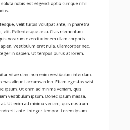
m soluta nobis est eligendi optio cumque nihil
ndus.
que, velit turpis volutpat ante, in pharetra
, elit. Pellentesque arcu. Cras elementum.
uis nostrum exercitationem ullam corporis
pien. Vestibulum erat nulla, ullamcorper nec,
eger in sapien. Ut tempus purus at lorem.
abitur vitae diam non enim vestibulum interdum.
ecenas aliquet accumsan leo. Etiam egestas wisi
que ipsum. Ut enim ad minima veniam, quis
iquam vestibulum ipsum. Donec ipsum massa,
erat. Ut enim ad minima veniam, quis nostrum
 hendrerit ante. Integer tempor. Lorem ipsum