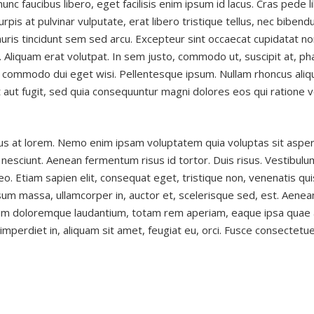
unc faucibus libero, eget facilisis enim ipsum id lacus. Cras pede
urpis at pulvinar vulputate, erat libero tristique tellus, nec biben
is tincidunt sem sed arcu. Excepteur sint occaecat cupidatat non 
. Aliquam erat volutpat. In sem justo, commodo ut, suscipit at, ph
am commodo dui eget wisi. Pellentesque ipsum. Nullam rhoncus ali
t aut fugit, sed quia consequuntur magni dolores eos qui ratione 
s at lorem. Nemo enim ipsam voluptatem quia voluptas sit aspern
esciunt. Aenean fermentum risus id tortor. Duis risus. Vestibulum
 Etiam sapien elit, consequat eget, tristique non, venenatis quis
sum massa, ullamcorper in, auctor et, scelerisque sed, est. Aenean
um doloremque laudantium, totam rem aperiam, eaque ipsa quae ab 
 imperdiet in, aliquam sit amet, feugiat eu, orci. Fusce consectetue