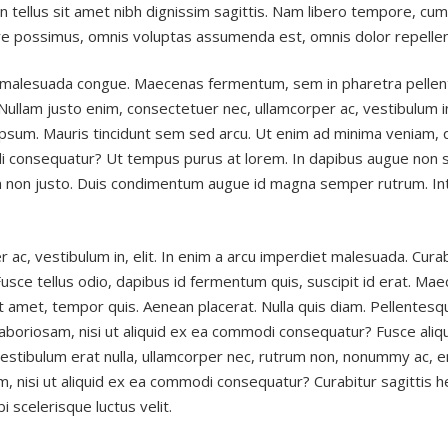
n in tellus sit amet nibh dignissim sagittis. Nam libero tempore, cu
re possimus, omnis voluptas assumenda est, omnis dolor repelle
 malesuada congue. Maecenas fermentum, sem in pharetra pellentes
ullam justo enim, consectetuer nec, ullamcorper ac, vestibulum in
sum. Mauris tincidunt sem sed arcu. Ut enim ad minima veniam, q
di consequatur? Ut tempus purus at lorem. In dapibus augue non sa
m non justo. Duis condimentum augue id magna semper rutrum. Int
 ac, vestibulum in, elit. In enim a arcu imperdiet malesuada. Cur
usce tellus odio, dapibus id fermentum quis, suscipit id erat. Ma
it amet, tempor quis. Aenean placerat. Nulla quis diam. Pellentes
 laboriosam, nisi ut aliquid ex ea commodi consequatur? Fusce al
 Vestibulum erat nulla, ullamcorper nec, rutrum non, nonummy ac, 
am, nisi ut aliquid ex ea commodi consequatur? Curabitur sagittis
i scelerisque luctus velit.