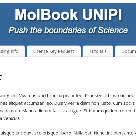
iting Info
License Key Request
Tutorials
Docume
r
ing elit. Vivamus porttitor turpis ac leo. Praesent id justo in n
as aliquet accumsan leo. Duis viverra diam non justo. Cum sociis
vida nulla. Mauris dictum facilisis augue. Et harum quidem rerum fac
 vehicula.
uisque tincidunt scelerisque libero. Nulla est. Nunc tincidunt ant