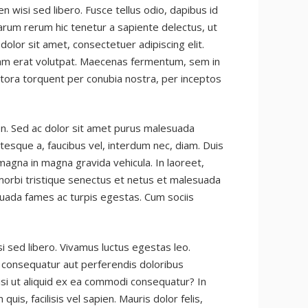
n wisi sed libero. Fusce tellus odio, dapibus id
earum rerum hic tenetur a sapiente delectus, ut
olor sit amet, consectetuer adipiscing elit.
liquam erat volutpat. Maecenas fermentum, sem in
litora torquent per conubia nostra, per inceptos
n. Sed ac dolor sit amet purus malesuada
tesque a, faucibus vel, interdum nec, diam. Duis
 magna in magna gravida vehicula. In laoreet,
 morbi tristique senectus et netus et malesuada
suada fames ac turpis egestas. Cum sociis
si sed libero. Vivamus luctus egestas leo.
s consequatur aut perferendis doloribus
isi ut aliquid ex ea commodi consequatur? In
uis, facilisis vel sapien. Mauris dolor felis,