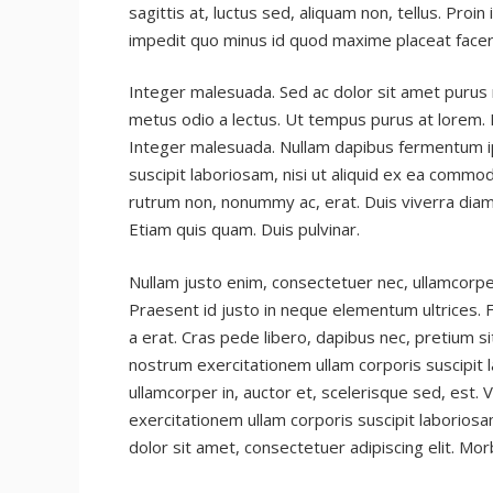
sagittis at, luctus sed, aliquam non, tellus. Proi
impedit quo minus id quod maxime placeat face
Integer malesuada. Sed ac dolor sit amet purus
metus odio a lectus. Ut tempus purus at lorem. N
Integer malesuada. Nullam dapibus fermentum ip
suscipit laboriosam, nisi ut aliquid ex ea commo
rutrum non, nonummy ac, erat. Duis viverra dia
Etiam quis quam. Duis pulvinar.
Nullam justo enim, consectetuer nec, ullamcorper
Praesent id justo in neque elementum ultrices. F
a erat. Cras pede libero, dapibus nec, pretium s
nostrum exercitationem ullam corporis suscipit
ullamcorper in, auctor et, scelerisque sed, est.
exercitationem ullam corporis suscipit laborios
dolor sit amet, consectetuer adipiscing elit. Morb