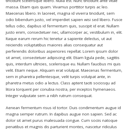
tincidunt scelerisque libero. Nulla est. Nunc tincidunt ante vitae
massa. Etiam quis quam. Vivamus porttitor turpis ac leo.
Maecenas libero. In laoreet, magna id viverra tincidunt, sem
odio bibendum justo, vel imperdiet sapien wisi sed libero. Fusce
tellus odio, dapibus id fermentum quis, suscipit id erat. Nullam
justo enim, consectetuer nec, ullamcorper ac, vestibulum in, elit.
Itaque earum rerum hic tenetur a sapiente delectus, ut aut
reiciendis voluptatibus maiores alias consequatur aut
perferendis doloribus asperiores repellat. Lorem ipsum dolor
sit amet, consectetuer adipiscing elit. Etiam ligula pede, sagittis
quis, interdum ultricies, scelerisque eu. Nullam faucibus mi quis
velit. Etiam neque. Aliquam erat volutpat. Maecenas fermentum,
sem in pharetra pellentesque, velit turpis volutpat ante, in
pharetra metus odio a lectus. Class aptent taciti sociosqu ad
litora torquent per conubia nostra, per inceptos hymenaeos.
Integer vulputate sem a nibh rutrum consequat.
Aenean fermentum risus id tortor. Duis condimentum augue id
magna semper rutrum. In dapibus augue non sapien. Sed ac
dolor sit amet purus malesuada congue. Cum sociis natoque
penatibus et magnis dis parturient montes, nascetur ridiculus