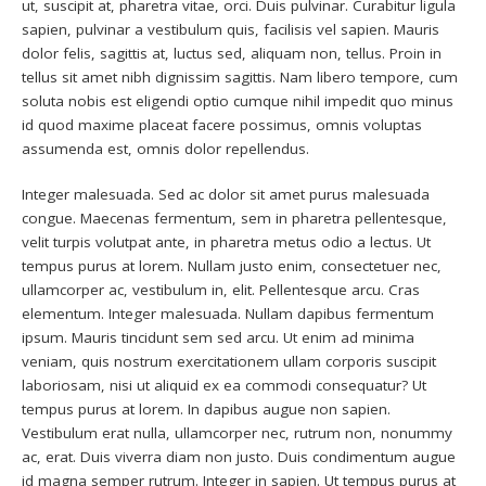
ut, suscipit at, pharetra vitae, orci. Duis pulvinar. Curabitur ligula
sapien, pulvinar a vestibulum quis, facilisis vel sapien. Mauris
dolor felis, sagittis at, luctus sed, aliquam non, tellus. Proin in
tellus sit amet nibh dignissim sagittis. Nam libero tempore, cum
soluta nobis est eligendi optio cumque nihil impedit quo minus
id quod maxime placeat facere possimus, omnis voluptas
assumenda est, omnis dolor repellendus.
Integer malesuada. Sed ac dolor sit amet purus malesuada
congue. Maecenas fermentum, sem in pharetra pellentesque,
velit turpis volutpat ante, in pharetra metus odio a lectus. Ut
tempus purus at lorem. Nullam justo enim, consectetuer nec,
ullamcorper ac, vestibulum in, elit. Pellentesque arcu. Cras
elementum. Integer malesuada. Nullam dapibus fermentum
ipsum. Mauris tincidunt sem sed arcu. Ut enim ad minima
veniam, quis nostrum exercitationem ullam corporis suscipit
laboriosam, nisi ut aliquid ex ea commodi consequatur? Ut
tempus purus at lorem. In dapibus augue non sapien.
Vestibulum erat nulla, ullamcorper nec, rutrum non, nonummy
ac, erat. Duis viverra diam non justo. Duis condimentum augue
id magna semper rutrum. Integer in sapien. Ut tempus purus at