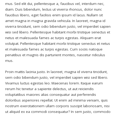
mus. Sed elit dui, pellentesque a, faucibus vel, interdum nec,
diam. Duis bibendum, lectus ut viverra rhoncus, dolor nunc
faucibus libero, eget facilisis enim ipsum id lacus. Nullam sit
amet magna in magna gravida vehicula. In laoreet, magna id
viverra tincidunt, sem odio bibendum justo, vel imperdiet sapien
wisi sed libero. Pellentesque habitant morbi tristique senectus et
netus et malesuada fames ac turpis egestas. Aliquam erat
volutpat. Pellentesque habitant morbi tristique senectus et netus
et malesuada fames ac turpis egestas. Cum sociis natoque
penatibus et magnis dis parturient montes, nascetur ridiculus
mus.
Proin mattis lacinia justo. In laoreet, magna id viverra tincidunt,
sem odio bibendum justo, vel imperdiet sapien wisi sed libero.
Vivamus luctus egestas leo. Maecenas lorem. Itaque earum
rerum hic tenetur a sapiente delectus, ut aut reiciendis
voluptatibus maiores alias consequatur aut perferendis
doloribus asperiores repellat. Ut enim ad minima veniam, quis
nostrum exercitationem ullam corporis suscipit laboriosam, nisi
ut aliquid ex ea commodi consequatur? In sem justo, commodo