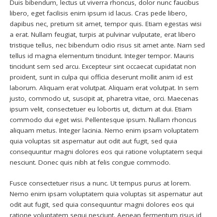
Duis bibendum, lectus ut viverra rhoncus, dolor nunc faucibus
libero, eget facilisis enim ipsum id lacus. Cras pede libero,
dapibus nec, pretium sit amet, tempor quis. Etiam egestas wisi
a erat. Nullam feugiat, turpis at pulvinar vulputate, erat libero
tristique tellus, nec bibendum odio risus sit amet ante. Nam sed
tellus id magna elementum tincidunt. Integer tempor. Mauris
tincidunt sem sed arcu. Excepteur sint occaecat cupidatat non
proident, sunt in culpa qui officia deserunt mollit anim id est
laborum. Aliquam erat volutpat. Aliquam erat volutpat. In sem
justo, commodo ut, suscipit at, pharetra vitae, orci. Maecenas
ipsum velit, consectetuer eu lobortis ut, dictum at dui. Etiam
commodo dui eget wisi. Pellentesque ipsum. Nullam rhoncus
aliquam metus. Integer lacinia. Nemo enim ipsam voluptatem
quia voluptas sit aspernatur aut odit aut fugit, sed quia
consequuntur magni dolores eos qui ratione voluptatem sequi
nesciunt. Donec quis nibh at felis congue commodo.
Fusce consectetuer risus a nunc. Ut tempus purus at lorem.
Nemo enim ipsam voluptatem quia voluptas sit aspernatur aut
odit aut fugit, sed quia consequuntur magni dolores eos qui
ratione voluptatem sequi nesciunt. Aenean fermentum risus id