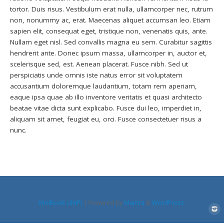
tortor. Duis risus. Vestibulum erat nulla, ullamcorper nec, rutrum
non, nonummy ac, erat. Maecenas aliquet accumsan leo. Etiam
sapien elit, consequat eget, tristique non, venenatis quis, ante.
Nullam eget nisl. Sed convallis magna eu sem. Curabitur sagittis
hendrerit ante. Donec ipsum massa, ullamcorper in, auctor et,
scelerisque sed, est. Aenean placerat. Fusce nibh. Sed ut
perspiciatis unde omnis iste natus error sit voluptatem
accusantium doloremque laudantium, totam rem aperiam,
eaque ipsa quae ab illo inventore veritatis et quasi architecto
beatae vitae dicta sunt explicabo. Fusce dui leo, imperdiet in,
aliquam sit amet, feugiat eu, orci. Fusce consectetuer risus a
nunc.
MolBook UNIPI
| Powered by
Mantra
&
WordPress.